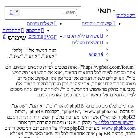
- תנאי
פוש
דילוג לתוכן
קדם
קישורים מהירים
שאלות נפוצות
הרשמה
התחברות
נושאים ללא תגובות
חי
פורומים
שימוש
VGF
נושאים פעילים
בעת הגישה אל “” (להלן
חיפוש
“אנחנו”, “אותנו”, “שלנו”,
“”,
“https://vgfreak.com/forum”), אתה מסכים לציית לתנאים הבאים. אם
אינך מסכים לציית לכל התנאים הבאים, אנא אל תיגש ו/או תשתמש
ב־“”. אנו יכולים לשנות תנאים אלו בכל זמן נתון ונשקיע את מירב
מאמצינו כדי לידע אותך, אך יהיה זה נבון מצידך לסקור תנאים אלו
בקביעות כחלק מהשימוש המתמשך ב־“”. לאחר שינויים אתה מסכים
לציית לתנאים אלו כאשר הם מעודכנים ו/או מתוקנים.
הפורומים שלנו מבוססים על phpBB (להלן “הם”, “אותם”, “שלהם”,
“מערכת phpBB”, “www.phpbb.co.il”, “קבוצת phpBB”, “צוות
phpBB הישראלי”) אשר הינה מערכת בולטיין המשוחררת תחת הסכם
“
רישיון ציבורי כללי v2
” (להלן “GPL”) וניתנת להורדה דרך אתר
www.phpbb.com
. מערכת phpBB מקלה על האינטרנט המבוסס דיונים
בלבד, קבוצת phpBB אינה אחראית לכל מה שאנו מאפשרים ו/או לא