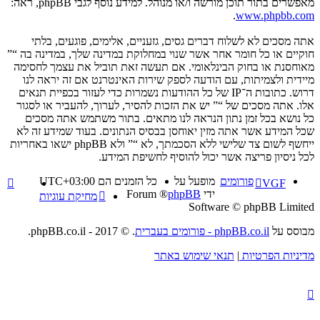
מאפשרים בתור תוכן מורשה ו/או מנוהל. למידע נוסף לגבי phpBB, ראה:
.
www.phpbb.com
אתה מסכים לא לשלוח דברים גסים, גזעניים, אלימים, פוגעים, בלתי
חוקיים או כל חומר אחר אשר שנוי במחלוקת במדינה שלך, במדינה בה “”
מאוחסנת או בחוק הבינלאומי. אם תעשה זאת תוביל את עצמך לחסימה
מיידית ולצמיתות, עם הודעה לספק שירות האינטרנט אם זה יראה לנו
דרוש. כתובות ה־IP של כל ההודעות נשמרות כדי לעזור בכפיית תנאים
אלו. אתה מסכים של “” יש את הזכות להסיר, לערוך, להעביר או לסגור
כל נושא בכל זמן נתון הנראה לנו מתאים. בתור משתמש אתה מסכים
שכל המידע אשר אתה מזין יאוחסן בבסיס הנתונים. בעוד שמידע זה לא
ייחשף לשום צד שלישי ללא הסכמתך, לא “” ולא phpBB ישאו באחריות
לכל ניסיון פריצה אשר יכול להוסיף לחשיפת המידע.
פורומים
מופעל על
כל הזמנים הם
UTC+03:00
VGF
ידי
phpBB
® Forum
מחיקת עוגיות
Software © phpBB Limited
מבוסס על
phpBB.co.il - פורומים בעברית
. © 2017 - phpBB.co.il.
מדיניות הפרטיות
|
תנאי שימוש באתר