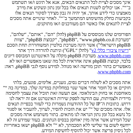
אינך מסכים לציית לכל התנאים הבאים, אנא אל תיגש ו/או תשתמש
ב־“”. אנו יכולים לשנות תנאים אלו בכל זמן נתון ונשקיע את מירב
מאמצינו כדי לידע אותך, אך יהיה זה נבון מצידך לסקור תנאים אלו
בקביעות כחלק מהשימוש המתמשך ב־“”. לאחר שינויים אתה מסכים
לציית לתנאים אלו כאשר הם מעודכנים ו/או מתוקנים.
הפורומים שלנו מבוססים על phpBB (להלן “הם”, “אותם”, “שלהם”,
“מערכת phpBB”, “www.phpbb.co.il”, “קבוצת phpBB”, “צוות
phpBB הישראלי”) אשר הינה מערכת בולטיין המשוחררת תחת הסכם
“
רישיון ציבורי כללי v2
” (להלן “GPL”) וניתנת להורדה דרך אתר
www.phpbb.com
. מערכת phpBB מקלה על האינטרנט המבוסס דיונים
בלבד, קבוצת phpBB אינה אחראית לכל מה שאנו מאפשרים ו/או לא
מאפשרים בתור תוכן מורשה ו/או מנוהל. למידע נוסף לגבי phpBB, ראה:
.
www.phpbb.com
אתה מסכים לא לשלוח דברים גסים, גזעניים, אלימים, פוגעים, בלתי
חוקיים או כל חומר אחר אשר שנוי במחלוקת במדינה שלך, במדינה בה “”
מאוחסנת או בחוק הבינלאומי. אם תעשה זאת תוביל את עצמך לחסימה
מיידית ולצמיתות, עם הודעה לספק שירות האינטרנט אם זה יראה לנו
דרוש. כתובות ה־IP של כל ההודעות נשמרות כדי לעזור בכפיית תנאים
אלו. אתה מסכים של “” יש את הזכות להסיר, לערוך, להעביר או לסגור
כל נושא בכל זמן נתון הנראה לנו מתאים. בתור משתמש אתה מסכים
שכל המידע אשר אתה מזין יאוחסן בבסיס הנתונים. בעוד שמידע זה לא
ייחשף לשום צד שלישי ללא הסכמתך, לא “” ולא phpBB ישאו באחריות
לכל ניסיון פריצה אשר יכול להוסיף לחשיפת המידע.