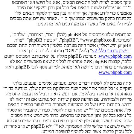
אינך מסכים לציית לכל התנאים הבאים, אנא אל תיגש ו/או תשתמש
ב־“”. אנו יכולים לשנות תנאים אלו בכל זמן נתון ונשקיע את מירב
מאמצינו כדי לידע אותך, אך יהיה זה נבון מצידך לסקור תנאים אלו
בקביעות כחלק מהשימוש המתמשך ב־“”. לאחר שינויים אתה מסכים
לציית לתנאים אלו כאשר הם מעודכנים ו/או מתוקנים.
הפורומים שלנו מבוססים על phpBB (להלן “הם”, “אותם”, “שלהם”,
“מערכת phpBB”, “www.phpbb.co.il”, “קבוצת phpBB”, “צוות
phpBB הישראלי”) אשר הינה מערכת בולטיין המשוחררת תחת הסכם
“
רישיון ציבורי כללי v2
” (להלן “GPL”) וניתנת להורדה דרך אתר
www.phpbb.com
. מערכת phpBB מקלה על האינטרנט המבוסס דיונים
בלבד, קבוצת phpBB אינה אחראית לכל מה שאנו מאפשרים ו/או לא
מאפשרים בתור תוכן מורשה ו/או מנוהל. למידע נוסף לגבי phpBB, ראה:
.
www.phpbb.com
אתה מסכים לא לשלוח דברים גסים, גזעניים, אלימים, פוגעים, בלתי
חוקיים או כל חומר אחר אשר שנוי במחלוקת במדינה שלך, במדינה בה “”
מאוחסנת או בחוק הבינלאומי. אם תעשה זאת תוביל את עצמך לחסימה
מיידית ולצמיתות, עם הודעה לספק שירות האינטרנט אם זה יראה לנו
דרוש. כתובות ה־IP של כל ההודעות נשמרות כדי לעזור בכפיית תנאים
אלו. אתה מסכים של “” יש את הזכות להסיר, לערוך, להעביר או לסגור
כל נושא בכל זמן נתון הנראה לנו מתאים. בתור משתמש אתה מסכים
שכל המידע אשר אתה מזין יאוחסן בבסיס הנתונים. בעוד שמידע זה לא
ייחשף לשום צד שלישי ללא הסכמתך, לא “” ולא phpBB ישאו באחריות
לכל ניסיון פריצה אשר יכול להוסיף לחשיפת המידע.