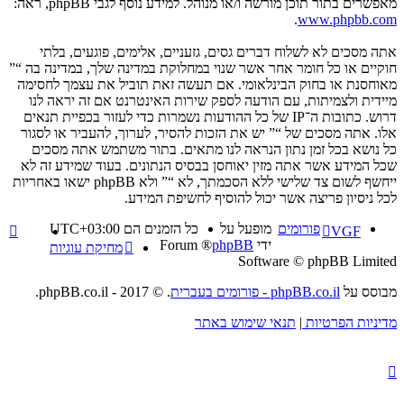
מאפשרים בתור תוכן מורשה ו/או מנוהל. למידע נוסף לגבי phpBB, ראה:
.
www.phpbb.com
אתה מסכים לא לשלוח דברים גסים, גזעניים, אלימים, פוגעים, בלתי
חוקיים או כל חומר אחר אשר שנוי במחלוקת במדינה שלך, במדינה בה “”
מאוחסנת או בחוק הבינלאומי. אם תעשה זאת תוביל את עצמך לחסימה
מיידית ולצמיתות, עם הודעה לספק שירות האינטרנט אם זה יראה לנו
דרוש. כתובות ה־IP של כל ההודעות נשמרות כדי לעזור בכפיית תנאים
אלו. אתה מסכים של “” יש את הזכות להסיר, לערוך, להעביר או לסגור
כל נושא בכל זמן נתון הנראה לנו מתאים. בתור משתמש אתה מסכים
שכל המידע אשר אתה מזין יאוחסן בבסיס הנתונים. בעוד שמידע זה לא
ייחשף לשום צד שלישי ללא הסכמתך, לא “” ולא phpBB ישאו באחריות
לכל ניסיון פריצה אשר יכול להוסיף לחשיפת המידע.
פורומים
מופעל על
כל הזמנים הם
UTC+03:00
VGF
ידי
phpBB
® Forum
מחיקת עוגיות
Software © phpBB Limited
מבוסס על
phpBB.co.il - פורומים בעברית
. © 2017 - phpBB.co.il.
מדיניות הפרטיות
|
תנאי שימוש באתר