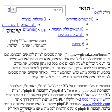
- תנאי
פוש
דילוג לתוכן
קדם
קישורים מהירים
שאלות נפוצות
הרשמה
התחברות
נושאים ללא תגובות
חי
פורומים
שימוש
VGF
נושאים פעילים
בעת הגישה אל “” (להלן
חיפוש
“אנחנו”, “אותנו”, “שלנו”,
“”,
“https://vgfreak.com/forum”), אתה מסכים לציית לתנאים הבאים. אם
אינך מסכים לציית לכל התנאים הבאים, אנא אל תיגש ו/או תשתמש
ב־“”. אנו יכולים לשנות תנאים אלו בכל זמן נתון ונשקיע את מירב
מאמצינו כדי לידע אותך, אך יהיה זה נבון מצידך לסקור תנאים אלו
בקביעות כחלק מהשימוש המתמשך ב־“”. לאחר שינויים אתה מסכים
לציית לתנאים אלו כאשר הם מעודכנים ו/או מתוקנים.
הפורומים שלנו מבוססים על phpBB (להלן “הם”, “אותם”, “שלהם”,
“מערכת phpBB”, “www.phpbb.co.il”, “קבוצת phpBB”, “צוות
phpBB הישראלי”) אשר הינה מערכת בולטיין המשוחררת תחת הסכם
“
רישיון ציבורי כללי v2
” (להלן “GPL”) וניתנת להורדה דרך אתר
www.phpbb.com
. מערכת phpBB מקלה על האינטרנט המבוסס דיונים
בלבד, קבוצת phpBB אינה אחראית לכל מה שאנו מאפשרים ו/או לא