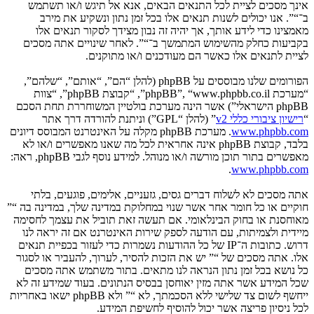
אינך מסכים לציית לכל התנאים הבאים, אנא אל תיגש ו/או תשתמש
ב־“”. אנו יכולים לשנות תנאים אלו בכל זמן נתון ונשקיע את מירב
מאמצינו כדי לידע אותך, אך יהיה זה נבון מצידך לסקור תנאים אלו
בקביעות כחלק מהשימוש המתמשך ב־“”. לאחר שינויים אתה מסכים
לציית לתנאים אלו כאשר הם מעודכנים ו/או מתוקנים.
הפורומים שלנו מבוססים על phpBB (להלן “הם”, “אותם”, “שלהם”,
“מערכת phpBB”, “www.phpbb.co.il”, “קבוצת phpBB”, “צוות
phpBB הישראלי”) אשר הינה מערכת בולטיין המשוחררת תחת הסכם
“
רישיון ציבורי כללי v2
” (להלן “GPL”) וניתנת להורדה דרך אתר
www.phpbb.com
. מערכת phpBB מקלה על האינטרנט המבוסס דיונים
בלבד, קבוצת phpBB אינה אחראית לכל מה שאנו מאפשרים ו/או לא
מאפשרים בתור תוכן מורשה ו/או מנוהל. למידע נוסף לגבי phpBB, ראה:
.
www.phpbb.com
אתה מסכים לא לשלוח דברים גסים, גזעניים, אלימים, פוגעים, בלתי
חוקיים או כל חומר אחר אשר שנוי במחלוקת במדינה שלך, במדינה בה “”
מאוחסנת או בחוק הבינלאומי. אם תעשה זאת תוביל את עצמך לחסימה
מיידית ולצמיתות, עם הודעה לספק שירות האינטרנט אם זה יראה לנו
דרוש. כתובות ה־IP של כל ההודעות נשמרות כדי לעזור בכפיית תנאים
אלו. אתה מסכים של “” יש את הזכות להסיר, לערוך, להעביר או לסגור
כל נושא בכל זמן נתון הנראה לנו מתאים. בתור משתמש אתה מסכים
שכל המידע אשר אתה מזין יאוחסן בבסיס הנתונים. בעוד שמידע זה לא
ייחשף לשום צד שלישי ללא הסכמתך, לא “” ולא phpBB ישאו באחריות
לכל ניסיון פריצה אשר יכול להוסיף לחשיפת המידע.