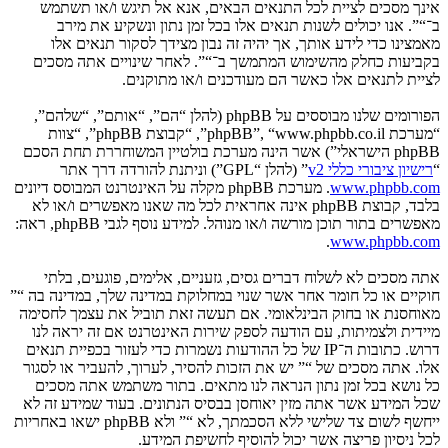
אינך מסכים לציית לכל התנאים הבאים, אנא אל תיגש ו/או תשתמש
ב־“”. אנו יכולים לשנות תנאים אלו בכל זמן נתון ונשקיע את מירב
מאמצינו כדי לידע אותך, אך יהיה זה נבון מצידך לסקור תנאים אלו
בקביעות כחלק מהשימוש המתמשך ב־“”. לאחר שינויים אתה מסכים
לציית לתנאים אלו כאשר הם מעודכנים ו/או מתוקנים.
הפורומים שלנו מבוססים על phpBB (להלן “הם”, “אותם”, “שלהם”,
“מערכת phpBB”, “www.phpbb.co.il”, “קבוצת phpBB”, “צוות
phpBB הישראלי”) אשר הינה מערכת בולטיין המשוחררת תחת הסכם
“
רישיון ציבורי כללי v2
” (להלן “GPL”) וניתנת להורדה דרך אתר
www.phpbb.com
. מערכת phpBB מקלה על האינטרנט המבוסס דיונים
בלבד, קבוצת phpBB אינה אחראית לכל מה שאנו מאפשרים ו/או לא
מאפשרים בתור תוכן מורשה ו/או מנוהל. למידע נוסף לגבי phpBB, ראה:
.
www.phpbb.com
אתה מסכים לא לשלוח דברים גסים, גזעניים, אלימים, פוגעים, בלתי
חוקיים או כל חומר אחר אשר שנוי במחלוקת במדינה שלך, במדינה בה “”
מאוחסנת או בחוק הבינלאומי. אם תעשה זאת תוביל את עצמך לחסימה
מיידית ולצמיתות, עם הודעה לספק שירות האינטרנט אם זה יראה לנו
דרוש. כתובות ה־IP של כל ההודעות נשמרות כדי לעזור בכפיית תנאים
אלו. אתה מסכים של “” יש את הזכות להסיר, לערוך, להעביר או לסגור
כל נושא בכל זמן נתון הנראה לנו מתאים. בתור משתמש אתה מסכים
שכל המידע אשר אתה מזין יאוחסן בבסיס הנתונים. בעוד שמידע זה לא
ייחשף לשום צד שלישי ללא הסכמתך, לא “” ולא phpBB ישאו באחריות
לכל ניסיון פריצה אשר יכול להוסיף לחשיפת המידע.