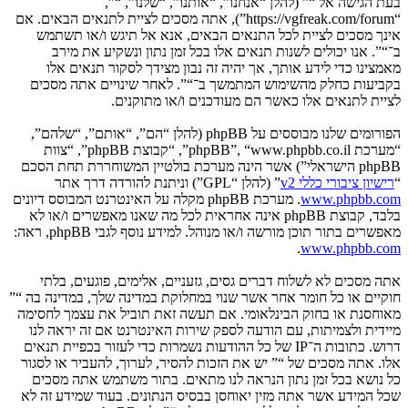
בעת הגישה אל “” (להלן “אנחנו”, “אותנו”, “שלנו”, “”,
“https://vgfreak.com/forum”), אתה מסכים לציית לתנאים הבאים. אם
אינך מסכים לציית לכל התנאים הבאים, אנא אל תיגש ו/או תשתמש
ב־“”. אנו יכולים לשנות תנאים אלו בכל זמן נתון ונשקיע את מירב
מאמצינו כדי לידע אותך, אך יהיה זה נבון מצידך לסקור תנאים אלו
בקביעות כחלק מהשימוש המתמשך ב־“”. לאחר שינויים אתה מסכים
לציית לתנאים אלו כאשר הם מעודכנים ו/או מתוקנים.
הפורומים שלנו מבוססים על phpBB (להלן “הם”, “אותם”, “שלהם”,
“מערכת phpBB”, “www.phpbb.co.il”, “קבוצת phpBB”, “צוות
phpBB הישראלי”) אשר הינה מערכת בולטיין המשוחררת תחת הסכם
“
רישיון ציבורי כללי v2
” (להלן “GPL”) וניתנת להורדה דרך אתר
www.phpbb.com
. מערכת phpBB מקלה על האינטרנט המבוסס דיונים
בלבד, קבוצת phpBB אינה אחראית לכל מה שאנו מאפשרים ו/או לא
מאפשרים בתור תוכן מורשה ו/או מנוהל. למידע נוסף לגבי phpBB, ראה:
.
www.phpbb.com
אתה מסכים לא לשלוח דברים גסים, גזעניים, אלימים, פוגעים, בלתי
חוקיים או כל חומר אחר אשר שנוי במחלוקת במדינה שלך, במדינה בה “”
מאוחסנת או בחוק הבינלאומי. אם תעשה זאת תוביל את עצמך לחסימה
מיידית ולצמיתות, עם הודעה לספק שירות האינטרנט אם זה יראה לנו
דרוש. כתובות ה־IP של כל ההודעות נשמרות כדי לעזור בכפיית תנאים
אלו. אתה מסכים של “” יש את הזכות להסיר, לערוך, להעביר או לסגור
כל נושא בכל זמן נתון הנראה לנו מתאים. בתור משתמש אתה מסכים
שכל המידע אשר אתה מזין יאוחסן בבסיס הנתונים. בעוד שמידע זה לא