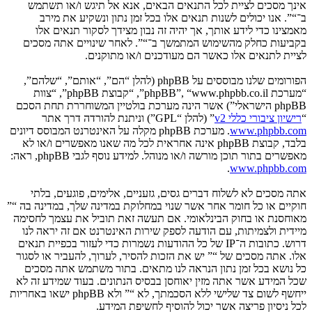
אינך מסכים לציית לכל התנאים הבאים, אנא אל תיגש ו/או תשתמש
ב־“”. אנו יכולים לשנות תנאים אלו בכל זמן נתון ונשקיע את מירב
מאמצינו כדי לידע אותך, אך יהיה זה נבון מצידך לסקור תנאים אלו
בקביעות כחלק מהשימוש המתמשך ב־“”. לאחר שינויים אתה מסכים
לציית לתנאים אלו כאשר הם מעודכנים ו/או מתוקנים.
הפורומים שלנו מבוססים על phpBB (להלן “הם”, “אותם”, “שלהם”,
“מערכת phpBB”, “www.phpbb.co.il”, “קבוצת phpBB”, “צוות
phpBB הישראלי”) אשר הינה מערכת בולטיין המשוחררת תחת הסכם
“
רישיון ציבורי כללי v2
” (להלן “GPL”) וניתנת להורדה דרך אתר
www.phpbb.com
. מערכת phpBB מקלה על האינטרנט המבוסס דיונים
בלבד, קבוצת phpBB אינה אחראית לכל מה שאנו מאפשרים ו/או לא
מאפשרים בתור תוכן מורשה ו/או מנוהל. למידע נוסף לגבי phpBB, ראה:
.
www.phpbb.com
אתה מסכים לא לשלוח דברים גסים, גזעניים, אלימים, פוגעים, בלתי
חוקיים או כל חומר אחר אשר שנוי במחלוקת במדינה שלך, במדינה בה “”
מאוחסנת או בחוק הבינלאומי. אם תעשה זאת תוביל את עצמך לחסימה
מיידית ולצמיתות, עם הודעה לספק שירות האינטרנט אם זה יראה לנו
דרוש. כתובות ה־IP של כל ההודעות נשמרות כדי לעזור בכפיית תנאים
אלו. אתה מסכים של “” יש את הזכות להסיר, לערוך, להעביר או לסגור
כל נושא בכל זמן נתון הנראה לנו מתאים. בתור משתמש אתה מסכים
שכל המידע אשר אתה מזין יאוחסן בבסיס הנתונים. בעוד שמידע זה לא
ייחשף לשום צד שלישי ללא הסכמתך, לא “” ולא phpBB ישאו באחריות
לכל ניסיון פריצה אשר יכול להוסיף לחשיפת המידע.