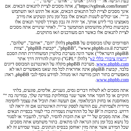
בעת הגישה אל “” (להלן “אנחנו”, “אותנו”, “שלנו”, “”,
“https://vgfreak.com/forum”), אתה מסכים לציית לתנאים הבאים. אם
אינך מסכים לציית לכל התנאים הבאים, אנא אל תיגש ו/או תשתמש
ב־“”. אנו יכולים לשנות תנאים אלו בכל זמן נתון ונשקיע את מירב
מאמצינו כדי לידע אותך, אך יהיה זה נבון מצידך לסקור תנאים אלו
בקביעות כחלק מהשימוש המתמשך ב־“”. לאחר שינויים אתה מסכים
לציית לתנאים אלו כאשר הם מעודכנים ו/או מתוקנים.
הפורומים שלנו מבוססים על phpBB (להלן “הם”, “אותם”, “שלהם”,
“מערכת phpBB”, “www.phpbb.co.il”, “קבוצת phpBB”, “צוות
phpBB הישראלי”) אשר הינה מערכת בולטיין המשוחררת תחת הסכם
“
רישיון ציבורי כללי v2
” (להלן “GPL”) וניתנת להורדה דרך אתר
www.phpbb.com
. מערכת phpBB מקלה על האינטרנט המבוסס דיונים
בלבד, קבוצת phpBB אינה אחראית לכל מה שאנו מאפשרים ו/או לא
מאפשרים בתור תוכן מורשה ו/או מנוהל. למידע נוסף לגבי phpBB, ראה:
.
www.phpbb.com
אתה מסכים לא לשלוח דברים גסים, גזעניים, אלימים, פוגעים, בלתי
חוקיים או כל חומר אחר אשר שנוי במחלוקת במדינה שלך, במדינה בה “”
מאוחסנת או בחוק הבינלאומי. אם תעשה זאת תוביל את עצמך לחסימה
מיידית ולצמיתות, עם הודעה לספק שירות האינטרנט אם זה יראה לנו
דרוש. כתובות ה־IP של כל ההודעות נשמרות כדי לעזור בכפיית תנאים
אלו. אתה מסכים של “” יש את הזכות להסיר, לערוך, להעביר או לסגור
כל נושא בכל זמן נתון הנראה לנו מתאים. בתור משתמש אתה מסכים
שכל המידע אשר אתה מזין יאוחסן בבסיס הנתונים. בעוד שמידע זה לא