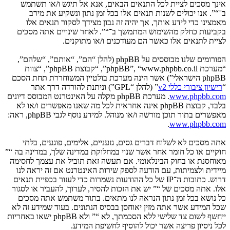
אינך מסכים לציית לכל התנאים הבאים, אנא אל תיגש ו/או תשתמש
ב־“”. אנו יכולים לשנות תנאים אלו בכל זמן נתון ונשקיע את מירב
מאמצינו כדי לידע אותך, אך יהיה זה נבון מצידך לסקור תנאים אלו
בקביעות כחלק מהשימוש המתמשך ב־“”. לאחר שינויים אתה מסכים
לציית לתנאים אלו כאשר הם מעודכנים ו/או מתוקנים.
הפורומים שלנו מבוססים על phpBB (להלן “הם”, “אותם”, “שלהם”,
“מערכת phpBB”, “www.phpbb.co.il”, “קבוצת phpBB”, “צוות
phpBB הישראלי”) אשר הינה מערכת בולטיין המשוחררת תחת הסכם
“
רישיון ציבורי כללי v2
” (להלן “GPL”) וניתנת להורדה דרך אתר
www.phpbb.com
. מערכת phpBB מקלה על האינטרנט המבוסס דיונים
בלבד, קבוצת phpBB אינה אחראית לכל מה שאנו מאפשרים ו/או לא
מאפשרים בתור תוכן מורשה ו/או מנוהל. למידע נוסף לגבי phpBB, ראה:
.
www.phpbb.com
אתה מסכים לא לשלוח דברים גסים, גזעניים, אלימים, פוגעים, בלתי
חוקיים או כל חומר אחר אשר שנוי במחלוקת במדינה שלך, במדינה בה “”
מאוחסנת או בחוק הבינלאומי. אם תעשה זאת תוביל את עצמך לחסימה
מיידית ולצמיתות, עם הודעה לספק שירות האינטרנט אם זה יראה לנו
דרוש. כתובות ה־IP של כל ההודעות נשמרות כדי לעזור בכפיית תנאים
אלו. אתה מסכים של “” יש את הזכות להסיר, לערוך, להעביר או לסגור
כל נושא בכל זמן נתון הנראה לנו מתאים. בתור משתמש אתה מסכים
שכל המידע אשר אתה מזין יאוחסן בבסיס הנתונים. בעוד שמידע זה לא
ייחשף לשום צד שלישי ללא הסכמתך, לא “” ולא phpBB ישאו באחריות
לכל ניסיון פריצה אשר יכול להוסיף לחשיפת המידע.