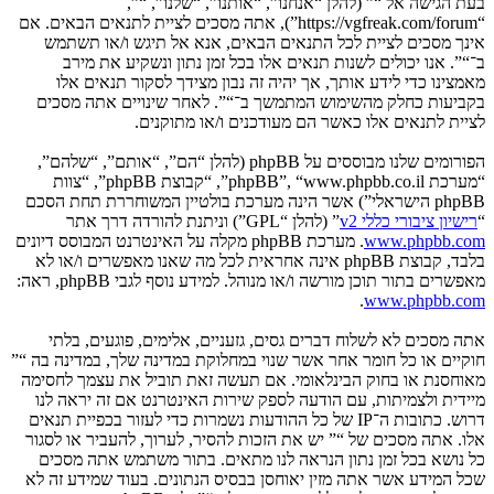
בעת הגישה אל “” (להלן “אנחנו”, “אותנו”, “שלנו”, “”,
“https://vgfreak.com/forum”), אתה מסכים לציית לתנאים הבאים. אם
אינך מסכים לציית לכל התנאים הבאים, אנא אל תיגש ו/או תשתמש
ב־“”. אנו יכולים לשנות תנאים אלו בכל זמן נתון ונשקיע את מירב
מאמצינו כדי לידע אותך, אך יהיה זה נבון מצידך לסקור תנאים אלו
בקביעות כחלק מהשימוש המתמשך ב־“”. לאחר שינויים אתה מסכים
לציית לתנאים אלו כאשר הם מעודכנים ו/או מתוקנים.
הפורומים שלנו מבוססים על phpBB (להלן “הם”, “אותם”, “שלהם”,
“מערכת phpBB”, “www.phpbb.co.il”, “קבוצת phpBB”, “צוות
phpBB הישראלי”) אשר הינה מערכת בולטיין המשוחררת תחת הסכם
“
רישיון ציבורי כללי v2
” (להלן “GPL”) וניתנת להורדה דרך אתר
www.phpbb.com
. מערכת phpBB מקלה על האינטרנט המבוסס דיונים
בלבד, קבוצת phpBB אינה אחראית לכל מה שאנו מאפשרים ו/או לא
מאפשרים בתור תוכן מורשה ו/או מנוהל. למידע נוסף לגבי phpBB, ראה:
.
www.phpbb.com
אתה מסכים לא לשלוח דברים גסים, גזעניים, אלימים, פוגעים, בלתי
חוקיים או כל חומר אחר אשר שנוי במחלוקת במדינה שלך, במדינה בה “”
מאוחסנת או בחוק הבינלאומי. אם תעשה זאת תוביל את עצמך לחסימה
מיידית ולצמיתות, עם הודעה לספק שירות האינטרנט אם זה יראה לנו
דרוש. כתובות ה־IP של כל ההודעות נשמרות כדי לעזור בכפיית תנאים
אלו. אתה מסכים של “” יש את הזכות להסיר, לערוך, להעביר או לסגור
כל נושא בכל זמן נתון הנראה לנו מתאים. בתור משתמש אתה מסכים
שכל המידע אשר אתה מזין יאוחסן בבסיס הנתונים. בעוד שמידע זה לא