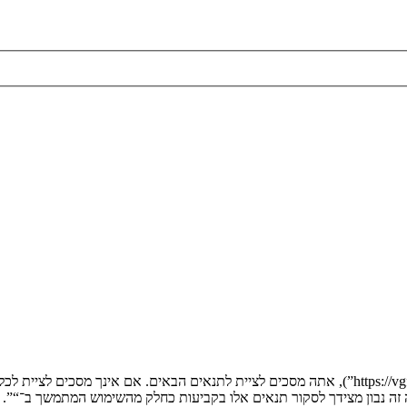
בעת הגישה אל “” (להלן “אנחנו”, “אותנו”, “שלנו”, “”, “https://vgfreak.com/forum”), אתה מסכים לציי
יה זה נבון מצידך לסקור תנאים אלו בקביעות כחלק מהשימוש המתמשך ב־“”.