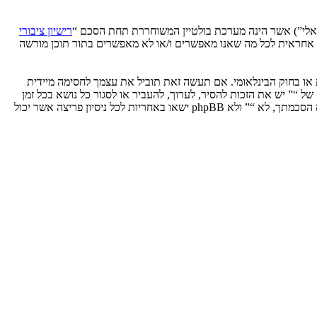
רישיון ציבורי
phpB מקלה על האינטרנט המבוסס דיונים בלבד, קבוצת phpBB אינה אחראית לכל מה שאנו מאפשרים ו/או לא מאפשרים בתור תוכן מורשה
ת או בחוק הבינלאומי. אם תעשה זאת תוביל את עצמך לחסימה מיידית
 לעזור בכפיית תנאים אלו. אתה מסכים של “” יש את הזכות להסיר, לערוך, להעביר או לסגור כל נושא בכל זמן
נתון הנראה לנו מתאים. בתור משתמש אתה מסכים שכל המידע אשר אתה מזין יאוחסן בבסיס הנתונים. בעוד שמידע זה לא ייחשף לשום צד שלישי ללא הסכמתך, לא “” ולא phpBB ישאו באחריות לכל ניסיון פריצה אשר יכול