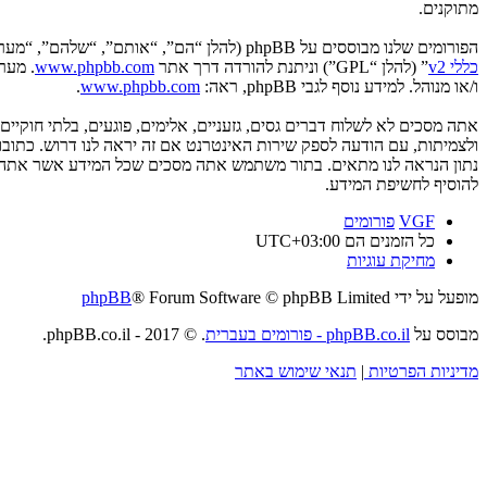
מתוקנים.
הפורומים שלנו מבוססים על phpBB (להלן “הם”, “אותם”, “שלהם”, “מערכת phpBB”, “www.phpbb.co.il”, “קבוצת phpBB”, “צוות phpBB הישראלי”) אשר הינה מערכת בולטיין המשוחררת תחת הסכם “
כללי v2
” (להלן “GPL”) וניתנת להורדה דרך אתר
www.phpbb.com
ו/או מנוהל. למידע נוסף לגבי phpBB, ראה:
www.phpbb.com
.
אתה מסכים לא לשלוח דברים גסים, גזעניים, אלימים, פוגעים, בלתי חוקי
להוסיף לחשיפת המידע.
VGF
פורומים
כל הזמנים הם
UTC+03:00
מחיקת עוגיות
מופעל על ידי
® Forum Software © phpBB Limited
phpBB
מבוסס על
phpBB.co.il - פורומים בעברית
. © 2017 - phpBB.co.il.
מדיניות הפרטיות
|
תנאי שימוש באתר