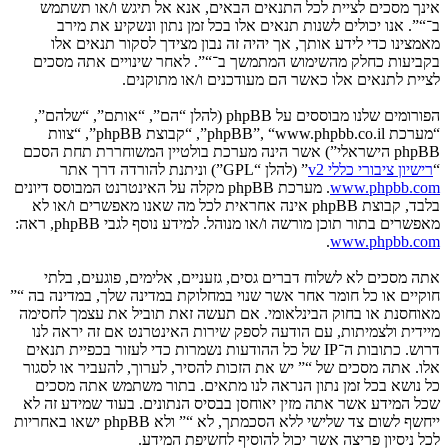
אינך מסכים לציית לכל התנאים הבאים, אנא אל תיגש ו/או תשתמש
ב־“”. אנו יכולים לשנות תנאים אלו בכל זמן נתון ונשקיע את מירב
מאמצינו כדי לידע אותך, אך יהיה זה נבון מצידך לסקור תנאים אלו
בקביעות כחלק מהשימוש המתמשך ב־“”. לאחר שינויים אתה מסכים
לציית לתנאים אלו כאשר הם מעודכנים ו/או מתוקנים.
הפורומים שלנו מבוססים על phpBB (להלן “הם”, “אותם”, “שלהם”,
“מערכת phpBB”, “www.phpbb.co.il”, “קבוצת phpBB”, “צוות
phpBB הישראלי”) אשר הינה מערכת בולטיין המשוחררת תחת הסכם
“
רישיון ציבורי כללי v2
” (להלן “GPL”) וניתנת להורדה דרך אתר
www.phpbb.com
. מערכת phpBB מקלה על האינטרנט המבוסס דיונים
בלבד, קבוצת phpBB אינה אחראית לכל מה שאנו מאפשרים ו/או לא
מאפשרים בתור תוכן מורשה ו/או מנוהל. למידע נוסף לגבי phpBB, ראה:
.
www.phpbb.com
אתה מסכים לא לשלוח דברים גסים, גזעניים, אלימים, פוגעים, בלתי
חוקיים או כל חומר אחר אשר שנוי במחלוקת במדינה שלך, במדינה בה “”
מאוחסנת או בחוק הבינלאומי. אם תעשה זאת תוביל את עצמך לחסימה
מיידית ולצמיתות, עם הודעה לספק שירות האינטרנט אם זה יראה לנו
דרוש. כתובות ה־IP של כל ההודעות נשמרות כדי לעזור בכפיית תנאים
אלו. אתה מסכים של “” יש את הזכות להסיר, לערוך, להעביר או לסגור
כל נושא בכל זמן נתון הנראה לנו מתאים. בתור משתמש אתה מסכים
שכל המידע אשר אתה מזין יאוחסן בבסיס הנתונים. בעוד שמידע זה לא
ייחשף לשום צד שלישי ללא הסכמתך, לא “” ולא phpBB ישאו באחריות
לכל ניסיון פריצה אשר יכול להוסיף לחשיפת המידע.