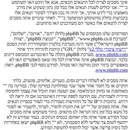
אינך מסכים לציית לכל התנאים הבאים, אנא אל תיגש ו/או תשתמש
ב־“”. אנו יכולים לשנות תנאים אלו בכל זמן נתון ונשקיע את מירב
מאמצינו כדי לידע אותך, אך יהיה זה נבון מצידך לסקור תנאים אלו
בקביעות כחלק מהשימוש המתמשך ב־“”. לאחר שינויים אתה מסכים
לציית לתנאים אלו כאשר הם מעודכנים ו/או מתוקנים.
הפורומים שלנו מבוססים על phpBB (להלן “הם”, “אותם”, “שלהם”,
“מערכת phpBB”, “www.phpbb.co.il”, “קבוצת phpBB”, “צוות
phpBB הישראלי”) אשר הינה מערכת בולטיין המשוחררת תחת הסכם
“
רישיון ציבורי כללי v2
” (להלן “GPL”) וניתנת להורדה דרך אתר
www.phpbb.com
. מערכת phpBB מקלה על האינטרנט המבוסס דיונים
בלבד, קבוצת phpBB אינה אחראית לכל מה שאנו מאפשרים ו/או לא
מאפשרים בתור תוכן מורשה ו/או מנוהל. למידע נוסף לגבי phpBB, ראה:
.
www.phpbb.com
אתה מסכים לא לשלוח דברים גסים, גזעניים, אלימים, פוגעים, בלתי
חוקיים או כל חומר אחר אשר שנוי במחלוקת במדינה שלך, במדינה בה “”
מאוחסנת או בחוק הבינלאומי. אם תעשה זאת תוביל את עצמך לחסימה
מיידית ולצמיתות, עם הודעה לספק שירות האינטרנט אם זה יראה לנו
דרוש. כתובות ה־IP של כל ההודעות נשמרות כדי לעזור בכפיית תנאים
אלו. אתה מסכים של “” יש את הזכות להסיר, לערוך, להעביר או לסגור
כל נושא בכל זמן נתון הנראה לנו מתאים. בתור משתמש אתה מסכים
שכל המידע אשר אתה מזין יאוחסן בבסיס הנתונים. בעוד שמידע זה לא
ייחשף לשום צד שלישי ללא הסכמתך, לא “” ולא phpBB ישאו באחריות
לכל ניסיון פריצה אשר יכול להוסיף לחשיפת המידע.