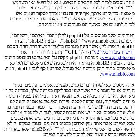
אינך מסכים לציית לכל התנאים הבאים, אנא אל תיגש ו/או תשתמש
ב־“”. אנו יכולים לשנות תנאים אלו בכל זמן נתון ונשקיע את מירב
מאמצינו כדי לידע אותך, אך יהיה זה נבון מצידך לסקור תנאים אלו
בקביעות כחלק מהשימוש המתמשך ב־“”. לאחר שינויים אתה מסכים
לציית לתנאים אלו כאשר הם מעודכנים ו/או מתוקנים.
הפורומים שלנו מבוססים על phpBB (להלן “הם”, “אותם”, “שלהם”,
“מערכת phpBB”, “www.phpbb.co.il”, “קבוצת phpBB”, “צוות
phpBB הישראלי”) אשר הינה מערכת בולטיין המשוחררת תחת הסכם
“
רישיון ציבורי כללי v2
” (להלן “GPL”) וניתנת להורדה דרך אתר
www.phpbb.com
. מערכת phpBB מקלה על האינטרנט המבוסס דיונים
בלבד, קבוצת phpBB אינה אחראית לכל מה שאנו מאפשרים ו/או לא
מאפשרים בתור תוכן מורשה ו/או מנוהל. למידע נוסף לגבי phpBB, ראה:
.
www.phpbb.com
אתה מסכים לא לשלוח דברים גסים, גזעניים, אלימים, פוגעים, בלתי
חוקיים או כל חומר אחר אשר שנוי במחלוקת במדינה שלך, במדינה בה “”
מאוחסנת או בחוק הבינלאומי. אם תעשה זאת תוביל את עצמך לחסימה
מיידית ולצמיתות, עם הודעה לספק שירות האינטרנט אם זה יראה לנו
דרוש. כתובות ה־IP של כל ההודעות נשמרות כדי לעזור בכפיית תנאים
אלו. אתה מסכים של “” יש את הזכות להסיר, לערוך, להעביר או לסגור
כל נושא בכל זמן נתון הנראה לנו מתאים. בתור משתמש אתה מסכים
שכל המידע אשר אתה מזין יאוחסן בבסיס הנתונים. בעוד שמידע זה לא
ייחשף לשום צד שלישי ללא הסכמתך, לא “” ולא phpBB ישאו באחריות
לכל ניסיון פריצה אשר יכול להוסיף לחשיפת המידע.