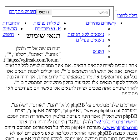
-
חיפוש מתקדם
חיפוש
דילוג לתוכן
קישורים מהירים
שאלות נפוצות
התחברות
VGF
פורומים
הרשמה
נושאים ללא תגובות
תנאי שימוש
חיפוש
נושאים פעילים
בעת הגישה אל “” (להלן
חיפוש
“אנחנו”, “אותנו”, “שלנו”, “”,
“https://vgfreak.com/forum”),
אתה מסכים לציית לתנאים הבאים. אם אינך מסכים לציית לכל התנאים
הבאים, אנא אל תיגש ו/או תשתמש ב־“”. אנו יכולים לשנות תנאים אלו
בכל זמן נתון ונשקיע את מירב מאמצינו כדי לידע אותך, אך יהיה זה נבון
מצידך לסקור תנאים אלו בקביעות כחלק מהשימוש המתמשך ב־“”.
לאחר שינויים אתה מסכים לציית לתנאים אלו כאשר הם מעודכנים ו/או
מתוקנים.
הפורומים שלנו מבוססים על phpBB (להלן “הם”, “אותם”, “שלהם”,
“מערכת phpBB”, “www.phpbb.co.il”, “קבוצת phpBB”, “צוות
phpBB הישראלי”) אשר הינה מערכת בולטיין המשוחררת תחת הסכם
“
רישיון ציבורי כללי v2
” (להלן “GPL”) וניתנת להורדה דרך אתר
www.phpbb.com
. מערכת phpBB מקלה על האינטרנט המבוסס דיונים
בלבד, קבוצת phpBB אינה אחראית לכל מה שאנו מאפשרים ו/או לא
מאפשרים בתור תוכן מורשה ו/או מנוהל. למידע נוסף לגבי phpBB, ראה: