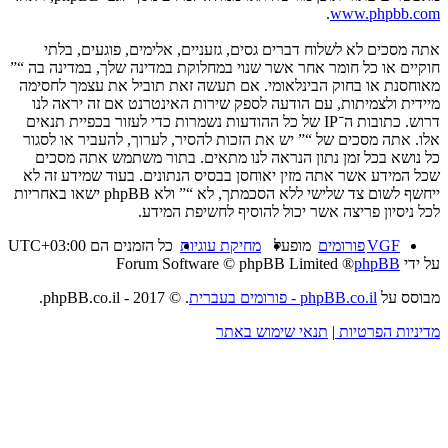
.
www.phpbb.com
אתה מסכים לא לשלוח דברים גסים, גזעניים, אלימים, פוגעים, בלתי
חוקיים או כל חומר אחר אשר שנוי במחלוקת במדינה שלך, במדינה בה “”
מאוחסנת או בחוק הבינלאומי. אם תעשה זאת תוביל את עצמך לחסימה
מיידית ולצמיתות, עם הודעה לספק שירות האינטרנט אם זה יראה לנו
דרוש. כתובות ה־IP של כל ההודעות נשמרות כדי לעזור בכפיית תנאים
אלו. אתה מסכים של “” יש את הזכות להסיר, לערוך, להעביר או לסגור
כל נושא בכל זמן נתון הנראה לנו מתאים. בתור משתמש אתה מסכים
שכל המידע אשר אתה מזין יאוחסן בבסיס הנתונים. בעוד שמידע זה לא
ייחשף לשום צד שלישי ללא הסכמתך, לא “” ולא phpBB ישאו באחריות
לכל ניסיון פריצה אשר יכול להוסיף לחשיפת המידע.
VGF
פורומים
מופעל
מחיקת עוגיות
כל הזמנים הם
UTC+03:00
על ידי
phpBB
® Forum Software © phpBB Limited
מבוסס על
phpBB.co.il - פורומים בעברית
. © 2017 - phpBB.co.il.
מדיניות הפרטיות
|
תנאי שימוש באתר