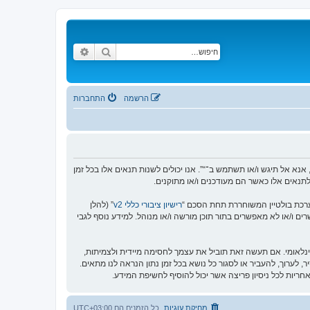
חיפוש
חיפוש מתקדם
הרשמה
התחברות
אינך מסכים לציית לכל התנאים הבאים, אנא אל תיגש ו/או תשתמש ב־“”. אנו יכולים לשנות תנאים אלו בכל זמן
לתנאים אלו כאשר הם מעודכנים ו/או מתוקנים.
רישיון ציבורי כללי v2
” (להלן
בוצת phpBB אינה אחראית לכל מה שאנו מאפשרים ו/או לא מאפשרים בתור תוכן מורשה ו/או מנוהל. למידע נוסף לגבי
ינלאומי. אם תעשה זאת תוביל את עצמך לחסימה מיידית ולצמיתות,
ם של “” יש את הזכות להסיר, לערוך, להעביר או לסגור כל נושא בכל זמן נתון הנראה לנו מתאים.
מחיקת עוגיות
כל הזמנים הם
UTC+03:00