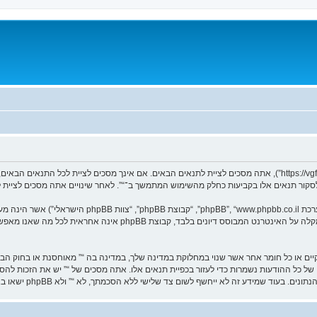
בעת הגישה אל “” (להלן “אנחנו”, “אותנו”, “שלנו”, “”, “https://vgfreak.com/forum”), אתה מסכים לציית לתנאים הבאים. אם 
ך לסקור תנאים אלו בקביעות כחלק מהשימוש המתמשך ב־“”. לאחר שינויים אתה מסכים לציית 
. מערכת phpBB מקלה על האינטרנט המבוסס דיונים בלבד, ק
וקיים או כל חומר אחר אשר שנוי במחלוקת במדינה שלך, במדינה בה “” מאוחסנת או בחוק הב
עם הודעה לספק שירות האינטרנט אם זה יראה לנו דרוש. כתובות ה־IP של כל ההודעות נשמרות כדי לעזור בכפיית תנאים אלו. אתה מסכי
ום צד שלישי ללא הסכמתך, לא “” ולא phpBB ישאו באחריות לכל ניסיון פריצה אשר יכול להוסיף לחשיפת המידע.