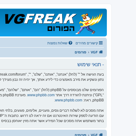
קישורים מהירים
שאלות נפוצות
VGF
פורומים
- תנאי שימוש
נתון ונשקיע את מירב מאמצינו כדי לידע אותך, אך יהיה זה נבון מציד
הפורומים שלנו מבוססים על phpBB (להלן “הם”, “אותם”, “שלהם”, “מערכת phpBB”, “www.phpbb.co.il”, “קבוצת phpBB”, “צוות phpBB הישראלי”) אשר הינה מערכת בולטיין המשוחררת תחת הסכם “
“GPL”) וניתנת להורדה דרך אתר
www.phpbb.com
phpBB, ראה:
www.phpbb.com
.
אתה מסכים לא לשלוח דברים גסים, גזעניים, אלימים, פוגעים, בלתי ח
בתור משתמש אתה מסכים שכל המידע אשר אתה מזין יאוחסן בבסיס הנתונים. בעוד שמידע זה לא ייחשף לש
VGF
פורומים