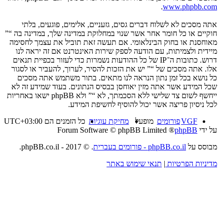
.
www.phpbb.com
אתה מסכים לא לשלוח דברים גסים, גזעניים, אלימים, פוגעים, בלתי
חוקיים או כל חומר אחר אשר שנוי במחלוקת במדינה שלך, במדינה בה “”
מאוחסנת או בחוק הבינלאומי. אם תעשה זאת תוביל את עצמך לחסימה
מיידית ולצמיתות, עם הודעה לספק שירות האינטרנט אם זה יראה לנו
דרוש. כתובות ה־IP של כל ההודעות נשמרות כדי לעזור בכפיית תנאים
אלו. אתה מסכים של “” יש את הזכות להסיר, לערוך, להעביר או לסגור
כל נושא בכל זמן נתון הנראה לנו מתאים. בתור משתמש אתה מסכים
שכל המידע אשר אתה מזין יאוחסן בבסיס הנתונים. בעוד שמידע זה לא
ייחשף לשום צד שלישי ללא הסכמתך, לא “” ולא phpBB ישאו באחריות
לכל ניסיון פריצה אשר יכול להוסיף לחשיפת המידע.
VGF
פורומים
מופעל
מחיקת עוגיות
כל הזמנים הם
UTC+03:00
על ידי
phpBB
® Forum Software © phpBB Limited
מבוסס על
phpBB.co.il - פורומים בעברית
. © 2017 - phpBB.co.il.
מדיניות הפרטיות
|
תנאי שימוש באתר