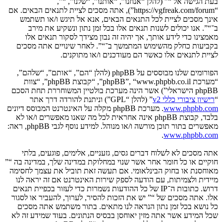
בעת הגישה אל “” (להלן “אנחנו”, “אותנו”, “שלנו”, “”,
“https://vgfreak.com/forum”), אתה מסכים לציית לתנאים הבאים. אם
אינך מסכים לציית לכל התנאים הבאים, אנא אל תיגש ו/או תשתמש
ב־“”. אנו יכולים לשנות תנאים אלו בכל זמן נתון ונשקיע את מירב
מאמצינו כדי לידע אותך, אך יהיה זה נבון מצידך לסקור תנאים אלו
בקביעות כחלק מהשימוש המתמשך ב־“”. לאחר שינויים אתה מסכים
לציית לתנאים אלו כאשר הם מעודכנים ו/או מתוקנים.
הפורומים שלנו מבוססים על phpBB (להלן “הם”, “אותם”, “שלהם”,
“מערכת phpBB”, “www.phpbb.co.il”, “קבוצת phpBB”, “צוות
phpBB הישראלי”) אשר הינה מערכת בולטיין המשוחררת תחת הסכם
“
רישיון ציבורי כללי v2
” (להלן “GPL”) וניתנת להורדה דרך אתר
www.phpbb.com
. מערכת phpBB מקלה על האינטרנט המבוסס דיונים
בלבד, קבוצת phpBB אינה אחראית לכל מה שאנו מאפשרים ו/או לא
מאפשרים בתור תוכן מורשה ו/או מנוהל. למידע נוסף לגבי phpBB, ראה:
.
www.phpbb.com
אתה מסכים לא לשלוח דברים גסים, גזעניים, אלימים, פוגעים, בלתי
חוקיים או כל חומר אחר אשר שנוי במחלוקת במדינה שלך, במדינה בה “”
מאוחסנת או בחוק הבינלאומי. אם תעשה זאת תוביל את עצמך לחסימה
מיידית ולצמיתות, עם הודעה לספק שירות האינטרנט אם זה יראה לנו
דרוש. כתובות ה־IP של כל ההודעות נשמרות כדי לעזור בכפיית תנאים
אלו. אתה מסכים של “” יש את הזכות להסיר, לערוך, להעביר או לסגור
כל נושא בכל זמן נתון הנראה לנו מתאים. בתור משתמש אתה מסכים
שכל המידע אשר אתה מזין יאוחסן בבסיס הנתונים. בעוד שמידע זה לא