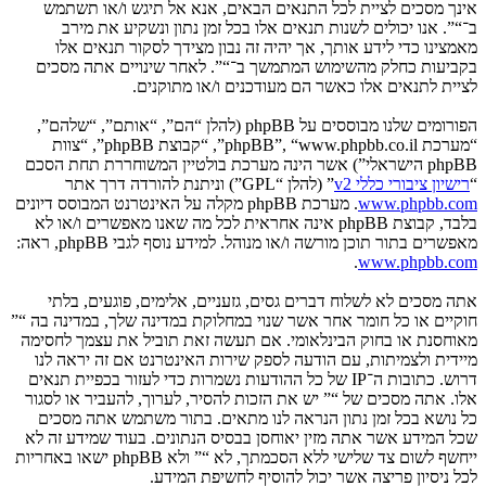
אינך מסכים לציית לכל התנאים הבאים, אנא אל תיגש ו/או תשתמש
ב־“”. אנו יכולים לשנות תנאים אלו בכל זמן נתון ונשקיע את מירב
מאמצינו כדי לידע אותך, אך יהיה זה נבון מצידך לסקור תנאים אלו
בקביעות כחלק מהשימוש המתמשך ב־“”. לאחר שינויים אתה מסכים
לציית לתנאים אלו כאשר הם מעודכנים ו/או מתוקנים.
הפורומים שלנו מבוססים על phpBB (להלן “הם”, “אותם”, “שלהם”,
“מערכת phpBB”, “www.phpbb.co.il”, “קבוצת phpBB”, “צוות
phpBB הישראלי”) אשר הינה מערכת בולטיין המשוחררת תחת הסכם
“
רישיון ציבורי כללי v2
” (להלן “GPL”) וניתנת להורדה דרך אתר
www.phpbb.com
. מערכת phpBB מקלה על האינטרנט המבוסס דיונים
בלבד, קבוצת phpBB אינה אחראית לכל מה שאנו מאפשרים ו/או לא
מאפשרים בתור תוכן מורשה ו/או מנוהל. למידע נוסף לגבי phpBB, ראה:
.
www.phpbb.com
אתה מסכים לא לשלוח דברים גסים, גזעניים, אלימים, פוגעים, בלתי
חוקיים או כל חומר אחר אשר שנוי במחלוקת במדינה שלך, במדינה בה “”
מאוחסנת או בחוק הבינלאומי. אם תעשה זאת תוביל את עצמך לחסימה
מיידית ולצמיתות, עם הודעה לספק שירות האינטרנט אם זה יראה לנו
דרוש. כתובות ה־IP של כל ההודעות נשמרות כדי לעזור בכפיית תנאים
אלו. אתה מסכים של “” יש את הזכות להסיר, לערוך, להעביר או לסגור
כל נושא בכל זמן נתון הנראה לנו מתאים. בתור משתמש אתה מסכים
שכל המידע אשר אתה מזין יאוחסן בבסיס הנתונים. בעוד שמידע זה לא
ייחשף לשום צד שלישי ללא הסכמתך, לא “” ולא phpBB ישאו באחריות
לכל ניסיון פריצה אשר יכול להוסיף לחשיפת המידע.