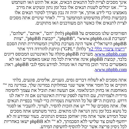
אינך מסכים לציית לכל התנאים הבאים, אנא אל תיגש ו/או תשתמש
ב־“”. אנו יכולים לשנות תנאים אלו בכל זמן נתון ונשקיע את מירב
מאמצינו כדי לידע אותך, אך יהיה זה נבון מצידך לסקור תנאים אלו
בקביעות כחלק מהשימוש המתמשך ב־“”. לאחר שינויים אתה מסכים
לציית לתנאים אלו כאשר הם מעודכנים ו/או מתוקנים.
הפורומים שלנו מבוססים על phpBB (להלן “הם”, “אותם”, “שלהם”,
“מערכת phpBB”, “www.phpbb.co.il”, “קבוצת phpBB”, “צוות
phpBB הישראלי”) אשר הינה מערכת בולטיין המשוחררת תחת הסכם
“
רישיון ציבורי כללי v2
” (להלן “GPL”) וניתנת להורדה דרך אתר
www.phpbb.com
. מערכת phpBB מקלה על האינטרנט המבוסס דיונים
בלבד, קבוצת phpBB אינה אחראית לכל מה שאנו מאפשרים ו/או לא
מאפשרים בתור תוכן מורשה ו/או מנוהל. למידע נוסף לגבי phpBB, ראה:
.
www.phpbb.com
אתה מסכים לא לשלוח דברים גסים, גזעניים, אלימים, פוגעים, בלתי
חוקיים או כל חומר אחר אשר שנוי במחלוקת במדינה שלך, במדינה בה “”
מאוחסנת או בחוק הבינלאומי. אם תעשה זאת תוביל את עצמך לחסימה
מיידית ולצמיתות, עם הודעה לספק שירות האינטרנט אם זה יראה לנו
דרוש. כתובות ה־IP של כל ההודעות נשמרות כדי לעזור בכפיית תנאים
אלו. אתה מסכים של “” יש את הזכות להסיר, לערוך, להעביר או לסגור
כל נושא בכל זמן נתון הנראה לנו מתאים. בתור משתמש אתה מסכים
שכל המידע אשר אתה מזין יאוחסן בבסיס הנתונים. בעוד שמידע זה לא
ייחשף לשום צד שלישי ללא הסכמתך, לא “” ולא phpBB ישאו באחריות
לכל ניסיון פריצה אשר יכול להוסיף לחשיפת המידע.