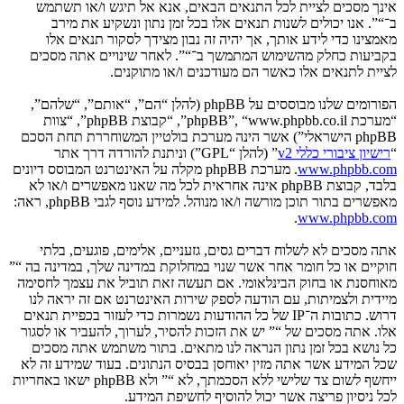
אינך מסכים לציית לכל התנאים הבאים, אנא אל תיגש ו/או תשתמש
ב־“”. אנו יכולים לשנות תנאים אלו בכל זמן נתון ונשקיע את מירב
מאמצינו כדי לידע אותך, אך יהיה זה נבון מצידך לסקור תנאים אלו
בקביעות כחלק מהשימוש המתמשך ב־“”. לאחר שינויים אתה מסכים
לציית לתנאים אלו כאשר הם מעודכנים ו/או מתוקנים.
הפורומים שלנו מבוססים על phpBB (להלן “הם”, “אותם”, “שלהם”,
“מערכת phpBB”, “www.phpbb.co.il”, “קבוצת phpBB”, “צוות
phpBB הישראלי”) אשר הינה מערכת בולטיין המשוחררת תחת הסכם
“
רישיון ציבורי כללי v2
” (להלן “GPL”) וניתנת להורדה דרך אתר
www.phpbb.com
. מערכת phpBB מקלה על האינטרנט המבוסס דיונים
בלבד, קבוצת phpBB אינה אחראית לכל מה שאנו מאפשרים ו/או לא
מאפשרים בתור תוכן מורשה ו/או מנוהל. למידע נוסף לגבי phpBB, ראה:
.
www.phpbb.com
אתה מסכים לא לשלוח דברים גסים, גזעניים, אלימים, פוגעים, בלתי
חוקיים או כל חומר אחר אשר שנוי במחלוקת במדינה שלך, במדינה בה “”
מאוחסנת או בחוק הבינלאומי. אם תעשה זאת תוביל את עצמך לחסימה
מיידית ולצמיתות, עם הודעה לספק שירות האינטרנט אם זה יראה לנו
דרוש. כתובות ה־IP של כל ההודעות נשמרות כדי לעזור בכפיית תנאים
אלו. אתה מסכים של “” יש את הזכות להסיר, לערוך, להעביר או לסגור
כל נושא בכל זמן נתון הנראה לנו מתאים. בתור משתמש אתה מסכים
שכל המידע אשר אתה מזין יאוחסן בבסיס הנתונים. בעוד שמידע זה לא
ייחשף לשום צד שלישי ללא הסכמתך, לא “” ולא phpBB ישאו באחריות
לכל ניסיון פריצה אשר יכול להוסיף לחשיפת המידע.