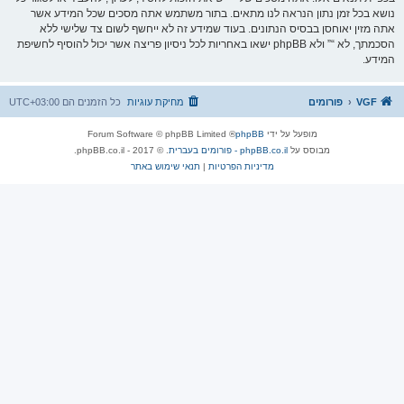
נושא בכל זמן נתון הנראה לנו מתאים. בתור משתמש אתה מסכים שכל המידע אשר
אתה מזין יאוחסן בבסיס הנתונים. בעוד שמידע זה לא ייחשף לשום צד שלישי ללא
הסכמתך, לא “” ולא phpBB ישאו באחריות לכל ניסיון פריצה אשר יכול להוסיף לחשיפת
המידע.
VGF
פורומים
מחיקת עוגיות
כל הזמנים הם
UTC+03:00
מופעל על ידי
phpBB
® Forum Software © phpBB Limited
מבוסס על
phpBB.co.il - פורומים בעברית
. © 2017 - phpBB.co.il.
מדיניות הפרטיות
|
תנאי שימוש באתר