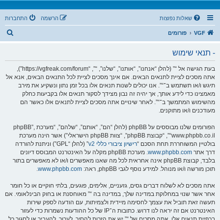
שאלות נפוצות
הרשמה
התחברות
ח
VGF
פורומים
י
- תנאי שימוש
פ
ו
בעת הגישה אל “” (להלן “אנחנו”, “אותנו”, “שלנו”, “”, “https://vgfreak.com/forum”),
אתה מסכים לציית לתנאים הבאים. אם אינך מסכים לציית לכל התנאים הבאים, אנא אל
ש
תיגש ו/או תשתמש ב־“”. אנו יכולים לשנות תנאים אלו בכל זמן נתון ונשקיע את מירב
מאמצינו כדי לידע אותך, אך יהיה זה נבון מצידך לסקור תנאים אלו בקביעות כחלק
מהשימוש המתמשך ב־“”. לאחר שינויים אתה מסכים לציית לתנאים אלו כאשר הם
מעודכנים ו/או מתוקנים.
הפורומים שלנו מבוססים על phpBB (להלן “הם”, “אותם”, “שלהם”, “מערכת phpBB”,
“www.phpbb.co.il”, “קבוצת phpBB”, “צוות phpBB הישראלי”) אשר הינה מערכת
בולטיין המשוחררת תחת הסכם “
רישיון ציבורי כללי v2
” (להלן “GPL”) וניתנת להורדה
דרך אתר
www.phpbb.com
. מערכת phpBB מקלה על האינטרנט המבוסס דיונים
בלבד, קבוצת phpBB אינה אחראית לכל מה שאנו מאפשרים ו/או לא מאפשרים בתור
תוכן מורשה ו/או מנוהל. למידע נוסף לגבי phpBB, ראה:
www.phpbb.com
.
אתה מסכים לא לשלוח דברים גסים, גזעניים, אלימים, פוגעים, בלתי חוקיים או כל חומר
אחר אשר שנוי במחלוקת במדינה שלך, במדינה בה “” מאוחסנת או בחוק הבינלאומי. אם
תעשה זאת תוביל את עצמך לחסימה מיידית ולצמיתות, עם הודעה לספק שירות
האינטרנט אם זה יראה לנו דרוש. כתובות ה־IP של כל ההודעות נשמרות כדי לעזור
בכפיית תנאים אלו. אתה מסכים של “” יש את הזכות להסיר, לערוך, להעביר או לסגור כל