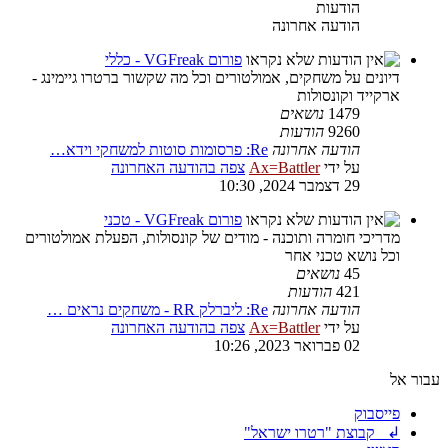
הודעות
הודעה אחרונה
פורום VGFreak - כללי
דיונים על משחקים, אמולטורים וכל מה שקשור ברטרו גיימינג -
ארקייד וקונסולות
1479
נושאים
9260
הודעות
הודעה אחרונה
Re: פרסומות סוטות למשחקי וידא…
על ידי
Ax=Battler
צפה בהודעה האחרונה
29 דצמבר 2024, 10:30
פורום VGFreak - טכני
מדריכי חומרה ותוכנה - מודים של קונסולות, הפעלת אמולטורים
וכל נושא טכני אחר
45
נושאים
421
הודעות
הודעה אחרונה
Re: ליברלק RR - משחקים נראים …
על ידי
Ax=Battler
צפה בהודעה האחרונה
02 פברואר 2023, 10:26
עבור אל
פייסבוק
↲ קבוצת "רטרו ישראל"