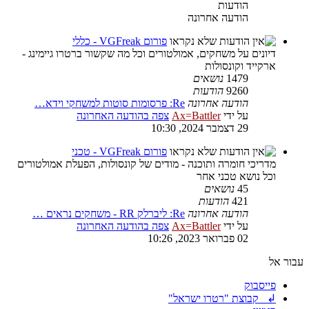
הודעות
הודעה אחרונה
פורום VGFreak - כללי
דיונים על משחקים, אמולטורים וכל מה שקשור ברטרו גיימינג -
ארקייד וקונסולות
1479
נושאים
9260
הודעות
הודעה אחרונה
Re: פרסומות סוטות למשחקי וידא…
על ידי
Ax=Battler
צפה בהודעה האחרונה
29 דצמבר 2024, 10:30
פורום VGFreak - טכני
מדריכי חומרה ותוכנה - מודים של קונסולות, הפעלת אמולטורים
וכל נושא טכני אחר
45
נושאים
421
הודעות
הודעה אחרונה
Re: ליברלק RR - משחקים נראים …
על ידי
Ax=Battler
צפה בהודעה האחרונה
02 פברואר 2023, 10:26
עבור אל
פייסבוק
↲ קבוצת "רטרו ישראל"