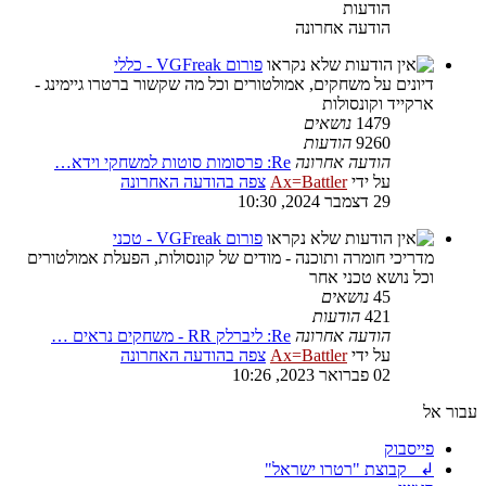
הודעות
הודעה אחרונה
פורום VGFreak - כללי
דיונים על משחקים, אמולטורים וכל מה שקשור ברטרו גיימינג -
ארקייד וקונסולות
1479
נושאים
9260
הודעות
הודעה אחרונה
Re: פרסומות סוטות למשחקי וידא…
על ידי
Ax=Battler
צפה בהודעה האחרונה
29 דצמבר 2024, 10:30
פורום VGFreak - טכני
מדריכי חומרה ותוכנה - מודים של קונסולות, הפעלת אמולטורים
וכל נושא טכני אחר
45
נושאים
421
הודעות
הודעה אחרונה
Re: ליברלק RR - משחקים נראים …
על ידי
Ax=Battler
צפה בהודעה האחרונה
02 פברואר 2023, 10:26
עבור אל
פייסבוק
↲ קבוצת "רטרו ישראל"