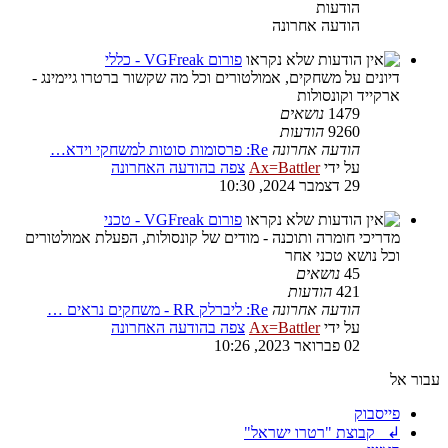
הודעות
הודעה אחרונה
פורום VGFreak - כללי
דיונים על משחקים, אמולטורים וכל מה שקשור ברטרו גיימינג -
ארקייד וקונסולות
1479
נושאים
9260
הודעות
הודעה אחרונה
Re: פרסומות סוטות למשחקי וידא…
על ידי
Ax=Battler
צפה בהודעה האחרונה
29 דצמבר 2024, 10:30
פורום VGFreak - טכני
מדריכי חומרה ותוכנה - מודים של קונסולות, הפעלת אמולטורים
וכל נושא טכני אחר
45
נושאים
421
הודעות
הודעה אחרונה
Re: ליברלק RR - משחקים נראים …
על ידי
Ax=Battler
צפה בהודעה האחרונה
02 פברואר 2023, 10:26
עבור אל
פייסבוק
↲ קבוצת "רטרו ישראל"