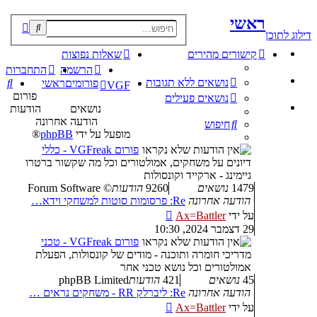
ראשי
פוש
דילוג לתוכן
קדם
קישורים מהירים
שאלות נפוצות
הרשמה
התחברות
נושאים ללא תגובות
חי
פורומים
ראשי
VGF
פורום
נושאים פעילים
נושאים
הודעות
הודעה אחרונה
חיפוש
מופעל על ידי
phpBB
®
פורום VGFreak - כללי
דיונים על משחקים, אמולטורים וכל מה שקשור ברטרו
גיימינג - ארקייד וקונסולות
1479
נושאים
9260
הודעות
Forum Software ©
הודעה אחרונה
Re: פרסומות סוטות למשחקי וידא…
צפה
על ידי
Ax=Battler
בהודעה
29 דצמבר 2024, 10:30
האחרונה
פורום VGFreak - טכני
מדריכי חומרה ותוכנה - מודים של קונסולות, הפעלת
אמולטורים וכל נושא טכני אחר
45
נושאים
421
הודעות
phpBB Limited
הודעה אחרונה
Re: ליברלק RR - משחקים נראים …
צפה
על ידי
Ax=Battler