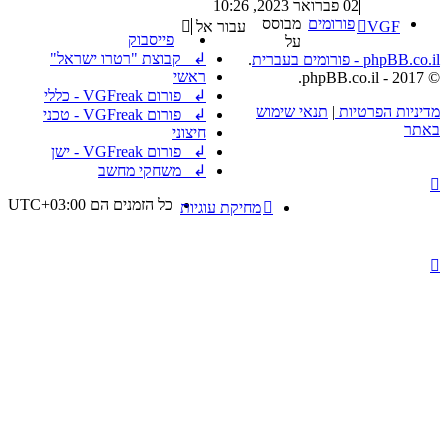
בהודעה
02 פברואר 2023, 10:26
האחרונה
פורומים
מבוסס
VGF
עבור אל
פייסבוק
על
↲ קבוצת "רטרו ישראל"
phpBB.co.il - פורומים בעברית
.
ראשי
© 2017 - phpBB.co.il.
↲ פורום VGFreak - כללי
מדיניות הפרטיות
|
תנאי שימוש
↲ פורום VGFreak - טכני
באתר
חיצוני
↲ פורום VGFreak - ישן
↲ משחקי מחשב
כל הזמנים הם
UTC+03:00
מחיקת עוגיות