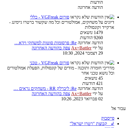
הודעות
הודעה אחרונה
פורום VGFreak - כללי
דיונים על משחקים, אמולטורים וכל מה שקשור ברטרו גיימינג -
ארקייד וקונסולות
1479
נושאים
9260
הודעות
הודעה אחרונה
Re: פרסומות סוטות למשחקי וידא…
על ידי
Ax=Battler
צפה בהודעה האחרונה
29 דצמבר 2024, 10:30
פורום VGFreak - טכני
מדריכי חומרה ותוכנה - מודים של קונסולות, הפעלת אמולטורים
וכל נושא טכני אחר
45
נושאים
421
הודעות
הודעה אחרונה
Re: ליברלק RR - משחקים נראים …
על ידי
Ax=Battler
צפה בהודעה האחרונה
02 פברואר 2023, 10:26
עבור אל
פייסבוק
↲ קבוצת "רטרו ישראל"