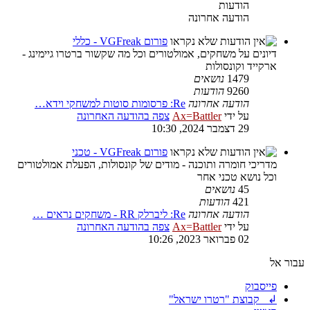
הודעות
הודעה אחרונה
פורום VGFreak - כללי
דיונים על משחקים, אמולטורים וכל מה שקשור ברטרו גיימינג -
ארקייד וקונסולות
1479
נושאים
9260
הודעות
הודעה אחרונה
Re: פרסומות סוטות למשחקי וידא…
על ידי
Ax=Battler
צפה בהודעה האחרונה
29 דצמבר 2024, 10:30
פורום VGFreak - טכני
מדריכי חומרה ותוכנה - מודים של קונסולות, הפעלת אמולטורים
וכל נושא טכני אחר
45
נושאים
421
הודעות
הודעה אחרונה
Re: ליברלק RR - משחקים נראים …
על ידי
Ax=Battler
צפה בהודעה האחרונה
02 פברואר 2023, 10:26
עבור אל
פייסבוק
↲ קבוצת "רטרו ישראל"