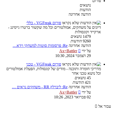
פורום
נושאים
הודעות
הודעה אחרונה
פורום VGFreak - כללי
דיונים על משחקים, אמולטורים וכל מה שקשור ברטרו גיימינג -
ארקייד וקונסולות
1479
נושאים
9260
הודעות
הודעה אחרונה
Re: פרסומות סוטות למשחקי וידא…
צפה
על ידי
Ax=Battler
בהודעה
29 דצמבר 2024, 10:30
האחרונה
פורום VGFreak - טכני
מדריכי חומרה ותוכנה - מודים של קונסולות, הפעלת אמולטורים
וכל נושא טכני אחר
45
נושאים
421
הודעות
הודעה אחרונה
Re: ליברלק RR - משחקים נראים …
צפה
על ידי
Ax=Battler
בהודעה
02 פברואר 2023, 10:26
האחרונה
עבור אל