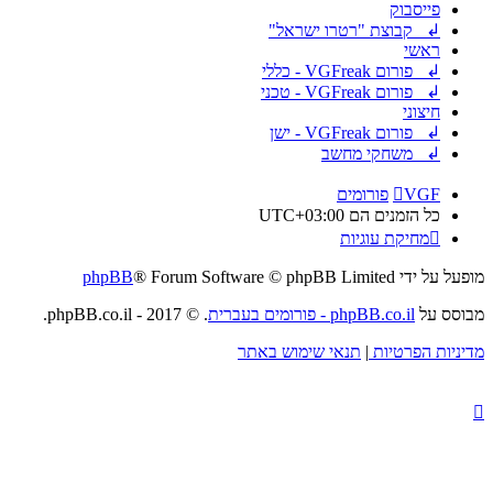
פייסבוק
↲ קבוצת "רטרו ישראל"
ראשי
↲ פורום VGFreak - כללי
↲ פורום VGFreak - טכני
חיצוני
↲ פורום VGFreak - ישן
↲ משחקי מחשב
VGF
פורומים
כל הזמנים הם
UTC+03:00
מחיקת עוגיות
מופעל על ידי
® Forum Software © phpBB Limited
phpBB
מבוסס על
phpBB.co.il - פורומים בעברית
. © 2017 - phpBB.co.il.
מדיניות הפרטיות
|
תנאי שימוש באתר