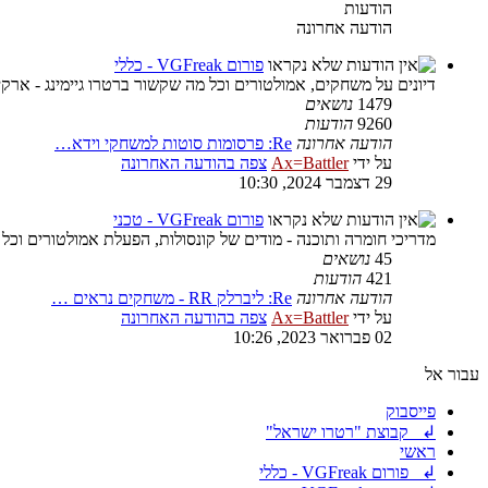
הודעות
הודעה אחרונה
פורום VGFreak - כללי
דיונים על משחקים, אמולטורים וכל מה שקשור ברטרו גיימינג - ארקיי
1479
נושאים
9260
הודעות
הודעה אחרונה
Re: פרסומות סוטות למשחקי וידא…
על ידי
Ax=Battler
צפה בהודעה האחרונה
29 דצמבר 2024, 10:30
פורום VGFreak - טכני
מדריכי חומרה ותוכנה - מודים של קונסולות, הפעלת אמולטורים וכל
45
נושאים
421
הודעות
הודעה אחרונה
Re: ליברלק RR - משחקים נראים …
על ידי
Ax=Battler
צפה בהודעה האחרונה
02 פברואר 2023, 10:26
עבור אל
פייסבוק
↲ קבוצת "רטרו ישראל"
ראשי
↲ פורום VGFreak - כללי