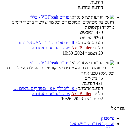
הודעות
הודעה אחרונה
פורום VGFreak - כללי
דיונים על משחקים, אמולטורים וכל מה שקשור ברטרו גיימינג -
ארקייד וקונסולות
1479
נושאים
9260
הודעות
הודעה אחרונה
Re: פרסומות סוטות למשחקי וידא…
על ידי
Ax=Battler
צפה בהודעה האחרונה
29 דצמבר 2024, 10:30
פורום VGFreak - טכני
מדריכי חומרה ותוכנה - מודים של קונסולות, הפעלת אמולטורים
וכל נושא טכני אחר
45
נושאים
421
הודעות
הודעה אחרונה
Re: ליברלק RR - משחקים נראים …
על ידי
Ax=Battler
צפה בהודעה האחרונה
02 פברואר 2023, 10:26
עבור אל
פייסבוק
↲ קבוצת "רטרו ישראל"