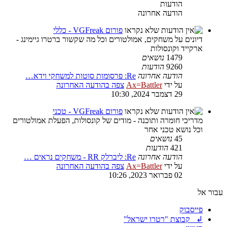
הודעות
הודעה אחרונה
פורום VGFreak - כללי
דיונים על משחקים, אמולטורים וכל מה שקשור ברטרו גיימינג -
ארקייד וקונסולות
1479
נושאים
9260
הודעות
הודעה אחרונה
Re: פרסומות סוטות למשחקי וידא…
על ידי
Ax=Battler
צפה בהודעה האחרונה
29 דצמבר 2024, 10:30
פורום VGFreak - טכני
מדריכי חומרה ותוכנה - מודים של קונסולות, הפעלת אמולטורים
וכל נושא טכני אחר
45
נושאים
421
הודעות
הודעה אחרונה
Re: ליברלק RR - משחקים נראים …
על ידי
Ax=Battler
צפה בהודעה האחרונה
02 פברואר 2023, 10:26
עבור אל
פייסבוק
↲ קבוצת "רטרו ישראל"