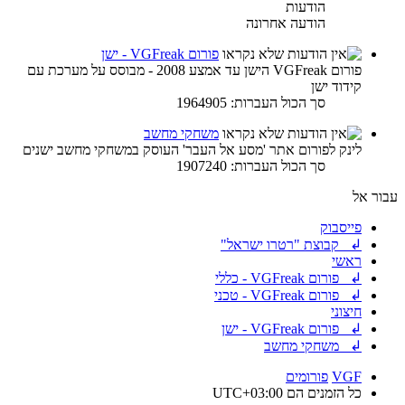
הודעות
הודעה אחרונה
פורום VGFreak - ישן
פורום VGFreak הישן עד אמצע 2008 - מבוסס על מערכת עם
קידוד ישן
סך הכול העברות: 1964905
משחקי מחשב
לינק לפורום אתר 'מסע אל העבר' העוסק במשחקי מחשב ישנים
סך הכול העברות: 1907240
עבור אל
פייסבוק
↲ קבוצת "רטרו ישראל"
ראשי
↲ פורום VGFreak - כללי
↲ פורום VGFreak - טכני
חיצוני
↲ פורום VGFreak - ישן
↲ משחקי מחשב
VGF
פורומים
כל הזמנים הם
UTC+03:00