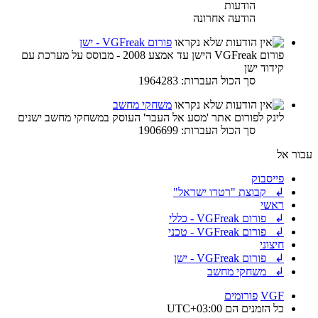
הודעות
הודעה אחרונה
פורום VGFreak - ישן
פורום VGFreak הישן עד אמצע 2008 - מבוסס על מערכת עם
קידוד ישן
סך הכול העברות: 1964283
משחקי מחשב
לינק לפורום אתר 'מסע אל העבר' העוסק במשחקי מחשב ישנים
סך הכול העברות: 1906699
עבור אל
פייסבוק
↲ קבוצת "רטרו ישראל"
ראשי
↲ פורום VGFreak - כללי
↲ פורום VGFreak - טכני
חיצוני
↲ פורום VGFreak - ישן
↲ משחקי מחשב
VGF
פורומים
כל הזמנים הם
UTC+03:00