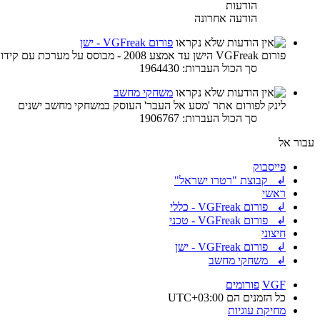
הודעות
הודעה אחרונה
פורום VGFreak - ישן
פורום VGFreak הישן עד אמצע 2008 - מבוסס על מערכת עם קידוד ישן
סך הכול העברות: 1964430
משחקי מחשב
לינק לפורום אתר 'מסע אל העבר' העוסק במשחקי מחשב ישנים
סך הכול העברות: 1906767
עבור אל
פייסבוק
↲ קבוצת "רטרו ישראל"
ראשי
↲ פורום VGFreak - כללי
↲ פורום VGFreak - טכני
חיצוני
↲ פורום VGFreak - ישן
↲ משחקי מחשב
VGF
פורומים
כל הזמנים הם
UTC+03:00
מחיקת עוגיות