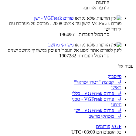
הודעות
הודעה אחרונה
פורום VGFreak - ישן
פורום VGFreak הישן עד אמצע 2008 - מבוסס על מערכת עם
קידוד ישן
סך הכול העברות: 1964961
משחקי מחשב
לינק לפורום אתר 'מסע אל העבר' העוסק במשחקי מחשב ישנים
סך הכול העברות: 1907282
עבור אל
פייסבוק
↲ קבוצת "רטרו ישראל"
ראשי
↲ פורום VGFreak - כללי
↲ פורום VGFreak - טכני
חיצוני
↲ פורום VGFreak - ישן
↲ משחקי מחשב
VGF
פורומים
כל הזמנים הם
UTC+03:00