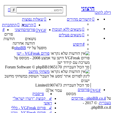
חיצוני
פוש
דילוג לתוכן
קדם
קישורים מהירים
שאלות נפוצות
הרשמה
התחברות
נושאים ללא תגובות
חי
פורומים
חיצוני
VGF
פורום
נושאים פעילים
נושאים
הודעות
הודעה אחרונה
חיפוש
מופעל על ידי
phpBB
®
פורום VGFreak - ישן
פורום VGFreak הישן עד אמצע 2008 - מבוסס על
מערכת עם קידוד ישן
סך הכול העברות: 1965170
Forum Software © phpBB
משחקי מחשב
לינק לפורום אתר 'מסע אל העבר' העוסק במשחקי מחשב
ישנים
סך הכול העברות: 1907473
Limited
פורומים
VGF
עבור אל
מבוסס
פייסבוק
על
phpBB.co.il - פורומים
↲ קבוצת "רטרו ישראל"
בעברית
. © 2017 -
ראשי
phpBB.co.il.
↲ פורום VGFreak - כללי
↲ פורום VGFreak - טכני