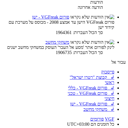
הודעות
הודעה אחרונה
פורום VGFreak - ישן
פורום VGFreak הישן עד אמצע 2008 - מבוסס על מערכת עם
קידוד ישן
סך הכול העברות: 1964361
משחקי מחשב
לינק לפורום אתר 'מסע אל העבר' העוסק במשחקי מחשב ישנים
סך הכול העברות: 1906735
עבור אל
פייסבוק
↲ קבוצת "רטרו ישראל"
ראשי
↲ פורום VGFreak - כללי
↲ פורום VGFreak - טכני
חיצוני
↲ פורום VGFreak - ישן
↲ משחקי מחשב
VGF
פורומים
כל הזמנים הם
UTC+03:00