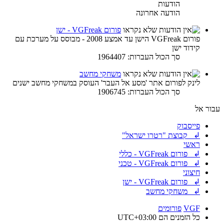
הודעות
הודעה אחרונה
פורום VGFreak - ישן
פורום VGFreak הישן עד אמצע 2008 - מבוסס על מערכת עם
קידוד ישן
סך הכול העברות: 1964407
משחקי מחשב
לינק לפורום אתר 'מסע אל העבר' העוסק במשחקי מחשב ישנים
סך הכול העברות: 1906745
עבור אל
פייסבוק
↲ קבוצת "רטרו ישראל"
ראשי
↲ פורום VGFreak - כללי
↲ פורום VGFreak - טכני
חיצוני
↲ פורום VGFreak - ישן
↲ משחקי מחשב
VGF
פורומים
כל הזמנים הם
UTC+03:00