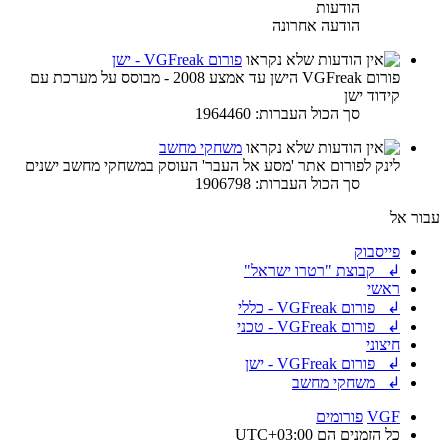
הודעות
הודעה אחרונה
פורום VGFreak - ישן
פורום VGFreak הישן עד אמצע 2008 - מבוסס על מערכת עם
קידוד ישן
סך הכול העברות: 1964460
משחקי מחשב
לינק לפורום אתר 'מסע אל העבר' העוסק במשחקי מחשב ישנים
סך הכול העברות: 1906798
עבור אל
פייסבוק
↲ קבוצת "רטרו ישראל"
ראשי
↲ פורום VGFreak - כללי
↲ פורום VGFreak - טכני
חיצוני
↲ פורום VGFreak - ישן
↲ משחקי מחשב
VGF
פורומים
כל הזמנים הם
UTC+03:00