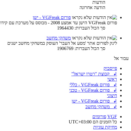
הודעות
הודעה אחרונה
פורום VGFreak - ישן
פורום VGFreak הישן עד אמצע 2008 - מבוסס על מערכת עם קידוד ישן
סך הכול העברות: 1964430
משחקי מחשב
לינק לפורום אתר 'מסע אל העבר' העוסק במשחקי מחשב ישנים
סך הכול העברות: 1906769
עבור אל
פייסבוק
↲ קבוצת "רטרו ישראל"
ראשי
↲ פורום VGFreak - כללי
↲ פורום VGFreak - טכני
חיצוני
↲ פורום VGFreak - ישן
↲ משחקי מחשב
VGF
פורומים
כל הזמנים הם
UTC+03:00
מחיקת עוגיות