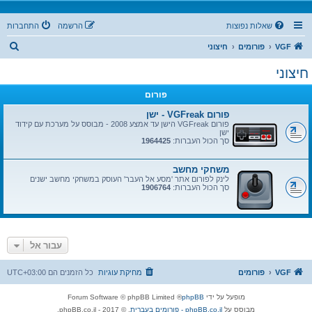
שאלות נפוצות
הרשמה
התחברות
ח
VGF
פורומים
חיצוני
י
חיצוני
פ
פורום
ו
ש
פורום VGFreak - ישן
פורום VGFreak הישן עד אמצע 2008 - מבוסס על מערכת עם קידוד
ישן
סך הכול העברות:
1964425
משחקי מחשב
לינק לפורום אתר 'מסע אל העבר' העוסק במשחקי מחשב ישנים
סך הכול העברות:
1906764
עבור אל
VGF
פורומים
מחיקת עוגיות
כל הזמנים הם
UTC+03:00
מופעל על ידי
phpBB
® Forum Software © phpBB Limited
מבוסס על
phpBB.co.il - פורומים בעברית
. © 2017 - phpBB.co.il.