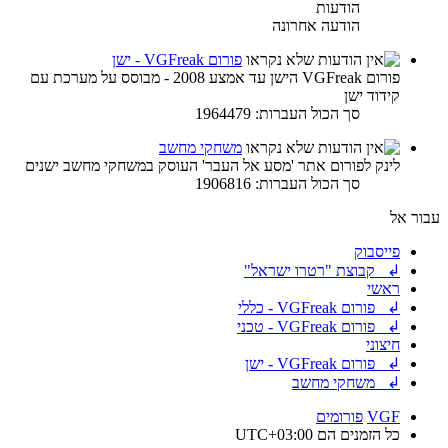
הודעות
הודעה אחרונה
פורום VGFreak - ישן
פורום VGFreak הישן עד אמצע 2008 - מבוסס על מערכת עם
קידוד ישן
סך הכול העברות: 1964479
משחקי מחשב
לינק לפורום אתר 'מסע אל העבר' העוסק במשחקי מחשב ישנים
סך הכול העברות: 1906816
עבור אל
פייסבוק
↲ קבוצת "רטרו ישראל"
ראשי
↲ פורום VGFreak - כללי
↲ פורום VGFreak - טכני
חיצוני
↲ פורום VGFreak - ישן
↲ משחקי מחשב
VGF
פורומים
כל הזמנים הם
UTC+03:00