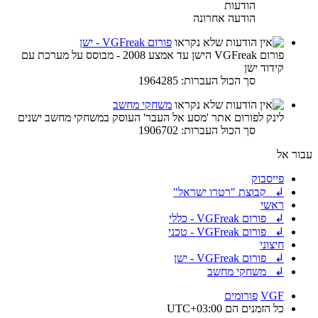
הודעות
הודעה אחרונה
פורום VGFreak - ישן
פורום VGFreak הישן עד אמצע 2008 - מבוסס על מערכת עם
קידוד ישן
סך הכול העברות: 1964285
משחקי מחשב
לינק לפורום אתר 'מסע אל העבר' העוסק במשחקי מחשב ישנים
סך הכול העברות: 1906702
עבור אל
פייסבוק
↲ קבוצת "רטרו ישראל"
ראשי
↲ פורום VGFreak - כללי
↲ פורום VGFreak - טכני
חיצוני
↲ פורום VGFreak - ישן
↲ משחקי מחשב
VGF
פורומים
כל הזמנים הם
UTC+03:00