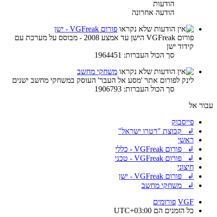
הודעות
הודעה אחרונה
פורום VGFreak - ישן
פורום VGFreak הישן עד אמצע 2008 - מבוסס על מערכת עם
קידוד ישן
סך הכול העברות: 1964451
משחקי מחשב
לינק לפורום אתר 'מסע אל העבר' העוסק במשחקי מחשב ישנים
סך הכול העברות: 1906793
עבור אל
פייסבוק
↲ קבוצת "רטרו ישראל"
ראשי
↲ פורום VGFreak - כללי
↲ פורום VGFreak - טכני
חיצוני
↲ פורום VGFreak - ישן
↲ משחקי מחשב
VGF
פורומים
כל הזמנים הם
UTC+03:00