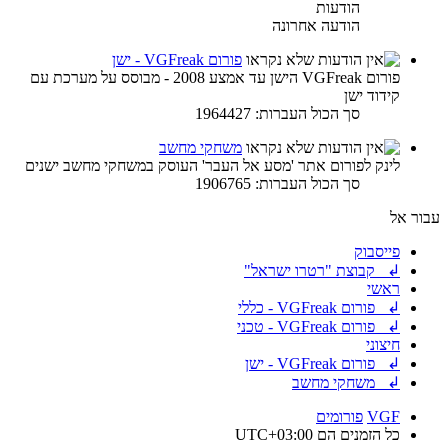
הודעות
הודעה אחרונה
פורום VGFreak - ישן
פורום VGFreak הישן עד אמצע 2008 - מבוסס על מערכת עם
קידוד ישן
סך הכול העברות: 1964427
משחקי מחשב
לינק לפורום אתר 'מסע אל העבר' העוסק במשחקי מחשב ישנים
סך הכול העברות: 1906765
עבור אל
פייסבוק
↲ קבוצת "רטרו ישראל"
ראשי
↲ פורום VGFreak - כללי
↲ פורום VGFreak - טכני
חיצוני
↲ פורום VGFreak - ישן
↲ משחקי מחשב
VGF
פורומים
כל הזמנים הם
UTC+03:00