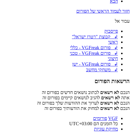
הבא
חזור לעמוד הראשי של הפורום
עבור אל
פייסבוק
↲ קבוצת "רטרו ישראל"
ראשי
↲ פורום VGFreak - כללי
↲ פורום VGFreak - טכני
חיצוני
↲ פורום VGFreak - ישן
↲ משחקי מחשב
הרשאות הפורום
הנכם
לא רשאים
לכתוב נושאים חדשים בפורום זה
אתה
לא רשאים
להגיב לנושאים קיימים בפורום זה
הנכם
לא רשאים
לערוך את ההודעות שלך בפורום זה
הנכם
לא רשאים
למחוק את הודעותיך בפורום זה
VGF
פורומים
כל הזמנים הם
UTC+03:00
מחיקת עוגיות