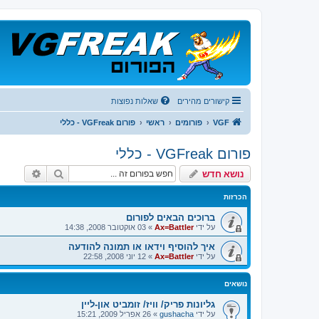
קישורים מהירים
שאלות נפוצות
VGF
פורומים
ראשי
פורום VGFreak - כללי
פורום VGFreak - כללי
חיפוש
חיפוש 
נושא חדש
הכרזות
ברוכים הבאים לפורום
על ידי
Ax=Battler
»
03 אוקטובר 2008, 14:38
איך להוסיף וידאו או תמונה להודעה
על ידי
Ax=Battler
»
12 יוני 2008, 22:58
נושאים
גליונות פריק/ וויז/ זומביט און-ליין
על ידי
gushacha
»
26 אפריל 2009, 15:21