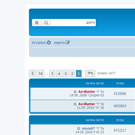
חיפוש
חיפוש מתקדם
הרשמה
התחברות
דף
1
מתוך
74
74
5
4
3
2
1
הבא
1477 נושאים
…
צפיות
הודעה אחרונה
על ידי
Ax=Battler
415886
03 אוקטובר 2008, 14:38
על ידי
Ax=Battler
483883
18 יולי 2016, 11:09
צפיות
הודעה אחרונה
על ידי
talsela87
471217
13 מרץ 2016, 14:29