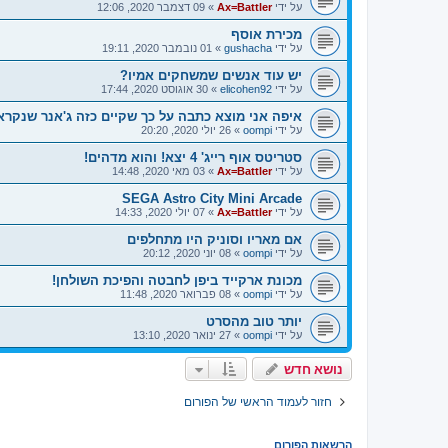
על ידי
Ax=Battler
»
09 דצמבר 2020, 12:06
מכירת אוסף
על ידי
gushacha
»
01 נובמבר 2020, 19:11
יש עוד אנשים שמשחקים אמיו?
על ידי
elicohen92
»
30 אוגוסט 2020, 17:44
איפה אני מוצא כתבה על כך שקיים כזה ג'אנר שנקרא BIT
על ידי
oompi
»
26 יולי 2020, 20:20
סטריטס אוף רייג' 4 יצא! והוא מדהים!
על ידי
Ax=Battler
»
03 מאי 2020, 14:48
SEGA Astro City Mini Arcade
על ידי
Ax=Battler
»
07 יולי 2020, 14:33
אם מאריו וסוניק היו מתחלפים
על ידי
oompi
»
08 יוני 2020, 20:12
מכונת ארקייד ביפן לחבטה והפיכת השולחן!
על ידי
oompi
»
08 פברואר 2020, 11:48
יותר טוב מהסרט
על ידי
oompi
»
27 ינואר 2020, 13:10
נושא חדש
חזור לעמוד הראשי של הפורום
הרשאות הפורום