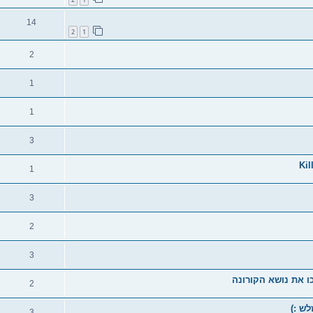
14
2
1
2
1
1
3
1
3
2
3
2
לש :)
3