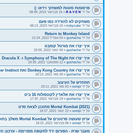
פרסומות סוטות למשחקי וידאו :)
על ידי
R A V E N
»
16 פברואר 2015, 08:48
משחקים לא להורדה כמו פעם
על ידי
kobycube
»
15 פברואר 2023, 08:13
Return to Monkey Island
על ידי
gushacha
»
04 אפריל 2022, 21:24
איך יצרו את מורטל קומבט
על ידי
gushacha
»
04 ינואר 2022, 20:55
איך יצרו את Symphony of The Night ו- Dracula X
על ידי
gushacha
»
12 ספטמבר 2021, 20:35
איך יצרו את Donkey Kong Country ואת Killer Instinct
על ידי
gushacha
»
30 מאי 2021, 20:13
תתחדש על העיצוב
על ידי
oompi
»
03 מאי 2021, 20:11
איך יצרו את אלאדין לקונסולות 16 ביט
על ידי
gushacha
»
19 פברואר 2021, 17:30
Mortal Kombat (2021) מתוכנן לצאת סרט
על ידי
oompi
»
22 ינואר 2021, 18:37
ערוץ שעושה סרטונים על Mortal Kombat משלב בתוכו את נושא הקורונה
על ידי
oompi
»
06 פברואר 2021, 18:15
מעבר שרת - הפורום ירד לתקופה מסויימת - עדכון: חז